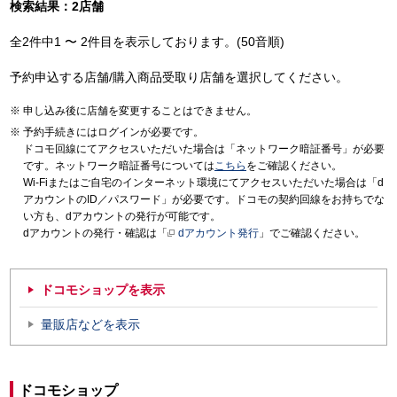
検索結果：2店舗
全2件中1 〜 2件目を表示しております。(50音順)
予約申込する店舗/購入商品受取り店舗を選択してください。
申し込み後に店舗を変更することはできません。
予約手続きにはログインが必要です。
ドコモ回線にてアクセスいただいた場合は「ネットワーク暗証番号」が必要
です。ネットワーク暗証番号については
こちら
をご確認ください。
Wi-Fiまたはご自宅のインターネット環境にてアクセスいただいた場合は「d
アカウントのID／パスワード」が必要です。ドコモの契約回線をお持ちでな
い方も、dアカウントの発行が可能です。
dアカウントの発行・確認は「
dアカウント発行
」でご確認ください。
ドコモショップを表示
量販店などを表示
ドコモショップ