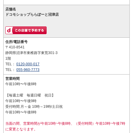
店舗名
ドコモショップららぽーと沼津店
住所/電話番号
〒410-8541
静岡県沼津市東椎路字東荒301-3
1階
TEL：
0120-000-017
TEL：
055-960-7773
営業時間
午前10時〜午後8時
【毎週土曜 毎週日曜 祝日】
午前10時〜午後9時
受付時間:月～金 10時～19時/土日祝
午前10時〜午後8時
当面の間、営業時間が午前10時~午後8時、（受付時間）午前10時~午後7時
に変更となります。