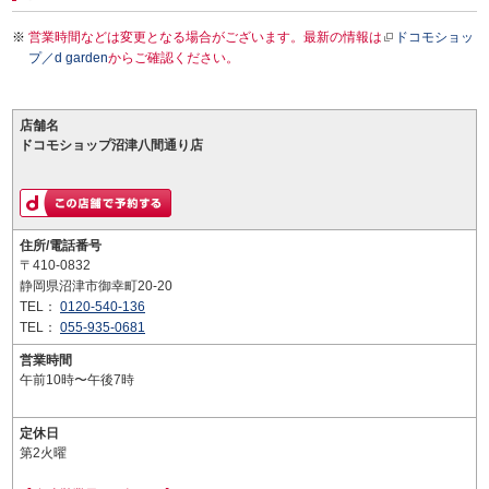
営業時間などは変更となる場合がございます。最新の情報は
ドコモショッ
プ／d garden
からご確認ください。
店舗名
ドコモショップ沼津八間通り店
住所/電話番号
〒410-0832
静岡県沼津市御幸町20-20
TEL：
0120-540-136
TEL：
055-935-0681
営業時間
午前10時〜午後7時
定休日
第2火曜