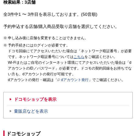
検索結果：3店舗
全3件中1 〜 3件目を表示しております。(50音順)
予約申込する店舗/購入商品受取り店舗を選択してください。
申し込み後に店舗を変更することはできません。
予約手続きにはログインが必要です。
ドコモ回線にてアクセスいただいた場合は「ネットワーク暗証番号」が必要
です。ネットワーク暗証番号については
こちら
をご確認ください。
Wi-Fiまたはご自宅のインターネット環境にてアクセスいただいた場合は「d
アカウントのID／パスワード」が必要です。ドコモの契約回線をお持ちでな
い方も、dアカウントの発行が可能です。
dアカウントの発行・確認は「
dアカウント発行
」でご確認ください。
ドコモショップを表示
量販店などを表示
ドコモショップ