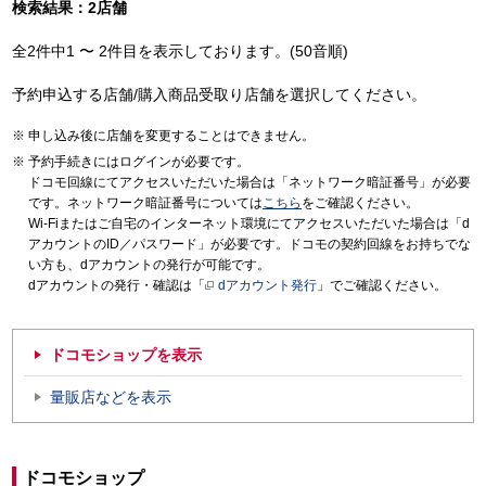
検索結果：2店舗
全2件中1 〜 2件目を表示しております。(50音順)
予約申込する店舗/購入商品受取り店舗を選択してください。
申し込み後に店舗を変更することはできません。
予約手続きにはログインが必要です。
ドコモ回線にてアクセスいただいた場合は「ネットワーク暗証番号」が必要
です。ネットワーク暗証番号については
こちら
をご確認ください。
Wi-Fiまたはご自宅のインターネット環境にてアクセスいただいた場合は「d
アカウントのID／パスワード」が必要です。ドコモの契約回線をお持ちでな
い方も、dアカウントの発行が可能です。
dアカウントの発行・確認は「
dアカウント発行
」でご確認ください。
ドコモショップを表示
量販店などを表示
ドコモショップ