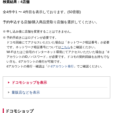
検索結果：4店舗
全4件中1 〜 4件目を表示しております。(50音順)
予約申込する店舗/購入商品受取り店舗を選択してください。
申し込み後に店舗を変更することはできません。
予約手続きにはログインが必要です。
ドコモ回線にてアクセスいただいた場合は「ネットワーク暗証番号」が必要
です。ネットワーク暗証番号については
こちら
をご確認ください。
Wi-Fiまたはご自宅のインターネット環境にてアクセスいただいた場合は「d
アカウントのID／パスワード」が必要です。ドコモの契約回線をお持ちでな
い方も、dアカウントの発行が可能です。
dアカウントの発行・確認は「
dアカウント発行
」でご確認ください。
ドコモショップを表示
量販店などを表示
ドコモショップ