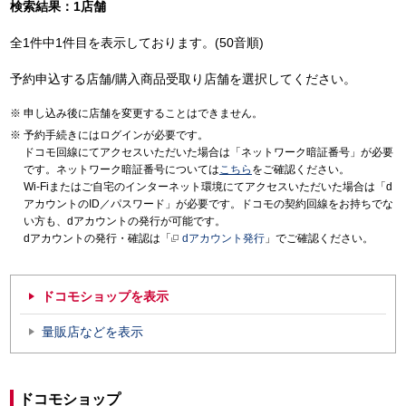
検索結果：1店舗
全1件中1件目を表示しております。(50音順)
予約申込する店舗/購入商品受取り店舗を選択してください。
申し込み後に店舗を変更することはできません。
予約手続きにはログインが必要です。
ドコモ回線にてアクセスいただいた場合は「ネットワーク暗証番号」が必要
です。ネットワーク暗証番号については
こちら
をご確認ください。
Wi-Fiまたはご自宅のインターネット環境にてアクセスいただいた場合は「d
アカウントのID／パスワード」が必要です。ドコモの契約回線をお持ちでな
い方も、dアカウントの発行が可能です。
dアカウントの発行・確認は「
dアカウント発行
」でご確認ください。
ドコモショップを表示
量販店などを表示
ドコモショップ