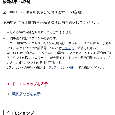
検索結果：6店舗
全6件中1 〜 6件目を表示しております。(50音順)
予約申込する店舗/購入商品受取り店舗を選択してください。
申し込み後に店舗を変更することはできません。
予約手続きにはログインが必要です。
ドコモ回線にてアクセスいただいた場合は「ネットワーク暗証番号」が必要
です。ネットワーク暗証番号については
こちら
をご確認ください。
Wi-Fiまたはご自宅のインターネット環境にてアクセスいただいた場合は「d
アカウントのID／パスワード」が必要です。ドコモの契約回線をお持ちでな
い方も、dアカウントの発行が可能です。
dアカウントの発行・確認は「
dアカウント発行
」でご確認ください。
ドコモショップを表示
量販店などを表示
ドコモショップ