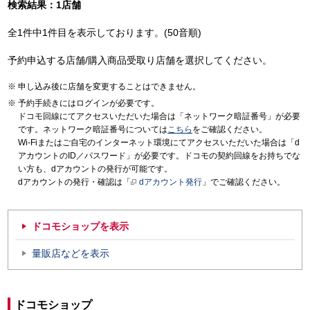
検索結果：1店舗
全1件中1件目を表示しております。(50音順)
予約申込する店舗/購入商品受取り店舗を選択してください。
申し込み後に店舗を変更することはできません。
予約手続きにはログインが必要です。
ドコモ回線にてアクセスいただいた場合は「ネットワーク暗証番号」が必要
です。ネットワーク暗証番号については
こちら
をご確認ください。
Wi-Fiまたはご自宅のインターネット環境にてアクセスいただいた場合は「d
アカウントのID／パスワード」が必要です。ドコモの契約回線をお持ちでな
い方も、dアカウントの発行が可能です。
dアカウントの発行・確認は「
dアカウント発行
」でご確認ください。
ドコモショップを表示
量販店などを表示
ドコモショップ