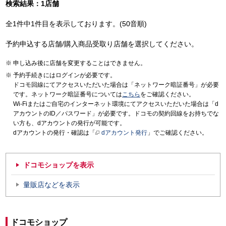
検索結果：1店舗
全1件中1件目を表示しております。(50音順)
予約申込する店舗/購入商品受取り店舗を選択してください。
申し込み後に店舗を変更することはできません。
予約手続きにはログインが必要です。
ドコモ回線にてアクセスいただいた場合は「ネットワーク暗証番号」が必要
です。ネットワーク暗証番号については
こちら
をご確認ください。
Wi-Fiまたはご自宅のインターネット環境にてアクセスいただいた場合は「d
アカウントのID／パスワード」が必要です。ドコモの契約回線をお持ちでな
い方も、dアカウントの発行が可能です。
dアカウントの発行・確認は「
dアカウント発行
」でご確認ください。
ドコモショップを表示
量販店などを表示
ドコモショップ