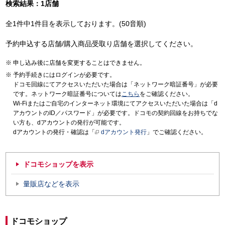
検索結果：1店舗
全1件中1件目を表示しております。(50音順)
予約申込する店舗/購入商品受取り店舗を選択してください。
申し込み後に店舗を変更することはできません。
予約手続きにはログインが必要です。
ドコモ回線にてアクセスいただいた場合は「ネットワーク暗証番号」が必要
です。ネットワーク暗証番号については
こちら
をご確認ください。
Wi-Fiまたはご自宅のインターネット環境にてアクセスいただいた場合は「d
アカウントのID／パスワード」が必要です。ドコモの契約回線をお持ちでな
い方も、dアカウントの発行が可能です。
dアカウントの発行・確認は「
dアカウント発行
」でご確認ください。
ドコモショップを表示
量販店などを表示
ドコモショップ