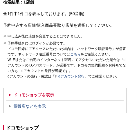
検索結果：1店舗
全1件中1件目を表示しております。(50音順)
予約申込する店舗/購入商品受取り店舗を選択してください。
申し込み後に店舗を変更することはできません。
予約手続きにはログインが必要です。
ドコモ回線にてアクセスいただいた場合は「ネットワーク暗証番号」が必要
です。ネットワーク暗証番号については
こちら
をご確認ください。
Wi-Fiまたはご自宅のインターネット環境にてアクセスいただいた場合は「d
アカウントのID／パスワード」が必要です。ドコモの契約回線をお持ちでな
い方も、dアカウントの発行が可能です。
dアカウントの発行・確認は「
dアカウント発行
」でご確認ください。
ドコモショップを表示
量販店などを表示
ドコモショップ