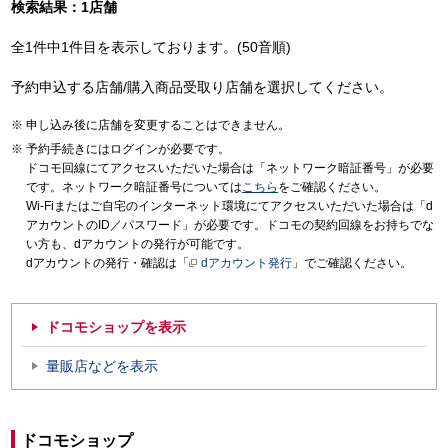
検索結果：1店舗
全1件中1件目を表示しております。(50音順)
予約申込する店舗/購入商品受取り店舗を選択してください。
申し込み後に店舗を変更することはできません。
予約手続きにはログインが必要です。
ドコモ回線にてアクセスいただいた場合は「ネットワーク暗証番号」が必要
です。ネットワーク暗証番号については
こちら
をご確認ください。
Wi-Fiまたはご自宅のインターネット環境にてアクセスいただいた場合は「d
アカウントのID／パスワード」が必要です。ドコモの契約回線をお持ちでな
い方も、dアカウントの発行が可能です。
dアカウントの発行・確認は「
dアカウント発行
」でご確認ください。
ドコモショップを表示
量販店などを表示
ドコモショップ