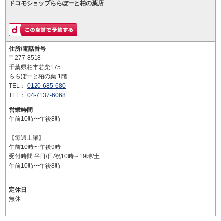
ドコモショップららぽーと柏の葉店
住所/電話番号
〒277-8518
千葉県柏市若柴175
ららぽーと柏の葉 1階
TEL：
0120-685-680
TEL：
04-7137-6068
営業時間
午前10時〜午後8時
【毎週土曜】
午前10時〜午後9時
受付時間:平日/日/祝10時～19時/土
午前10時〜午後8時
定休日
無休