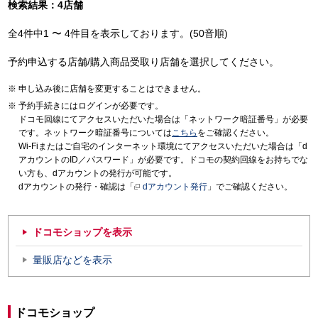
検索結果：4店舗
全4件中1 〜 4件目を表示しております。(50音順)
予約申込する店舗/購入商品受取り店舗を選択してください。
申し込み後に店舗を変更することはできません。
予約手続きにはログインが必要です。
ドコモ回線にてアクセスいただいた場合は「ネットワーク暗証番号」が必要
です。ネットワーク暗証番号については
こちら
をご確認ください。
Wi-Fiまたはご自宅のインターネット環境にてアクセスいただいた場合は「d
アカウントのID／パスワード」が必要です。ドコモの契約回線をお持ちでな
い方も、dアカウントの発行が可能です。
dアカウントの発行・確認は「
dアカウント発行
」でご確認ください。
ドコモショップを表示
量販店などを表示
ドコモショップ