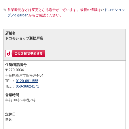
営業時間などは変更となる場合がございます。最新の情報は
ドコモショッ
プ／d garden
からご確認ください。
店舗名
ドコモショップ新松戸店
住所/電話番号
〒270-0034
千葉県松戸市新松戸4-54
TEL：
0120-691-555
TEL：
050-36624171
営業時間
午前10時〜午後7時
定休日
無休