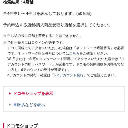
検索結果：4店舗
全4件中1 〜 4件目を表示しております。(50音順)
予約申込する店舗/購入商品受取り店舗を選択してください。
申し込み後に店舗を変更することはできません。
予約手続きにはログインが必要です。
ドコモ回線にてアクセスいただいた場合は「ネットワーク暗証番号」が必要
です。ネットワーク暗証番号については
こちら
をご確認ください。
Wi-Fiまたはご自宅のインターネット環境にてアクセスいただいた場合は「d
アカウントのID／パスワード」が必要です。ドコモの契約回線をお持ちでな
い方も、dアカウントの発行が可能です。
dアカウントの発行・確認は「
dアカウント発行
」でご確認ください。
ドコモショップを表示
量販店などを表示
ドコモショップ