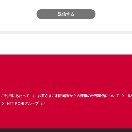
送信する
トご利用にあたって
お客さまご利用端末からの情報の外部送信について
見
NTTドコモグループ