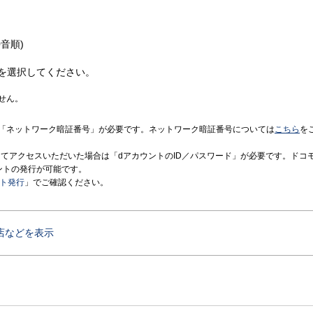
音順)
を選択してください。
せん。
「ネットワーク暗証番号」が必要です。ネットワーク暗証番号については
こちら
を
境にてアクセスいただいた場合は「dアカウントのID／パスワード」が必要です。ドコ
ントの発行が可能です。
ント発行
」でご確認ください。
店などを表示