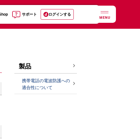
 Shop
サポート
ログインする
MENU
製品
携帯電話の電波防護への
適合性について