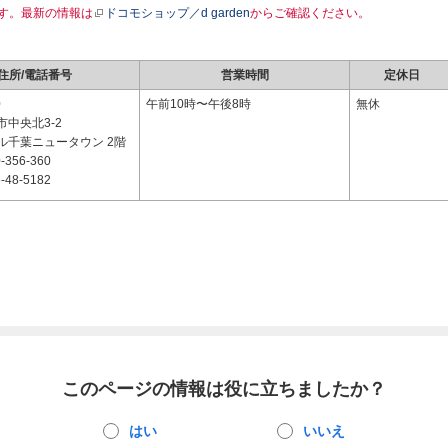
す。最新の情報は
ドコモショップ／d garden
からご確認ください。
住所/電話番号
営業時間
定休日
0
午前10時〜午後8時
無休
中央北3-2
ル千葉ニュータウン 2階
-356-360
-48-5182
このページの情報は役に立ちましたか？
はい
いいえ