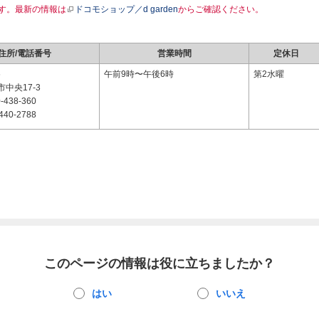
す。最新の情報は
ドコモショップ／d garden
からご確認ください。
住所/電話番号
営業時間
定休日
6
午前9時〜午後6時
第2水曜
中央17-3
-438-360
440-2788
このページの情報は役に立ちましたか？
はい
いいえ