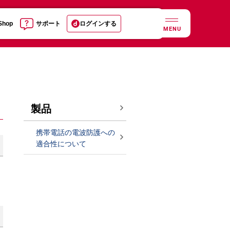
 Shop
サポート
ログインする
MENU
製品
携帯電話の電波防護への
適合性について