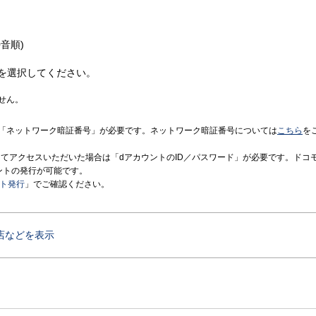
音順)
を選択してください。
せん。
「ネットワーク暗証番号」が必要です。ネットワーク暗証番号については
こちら
を
境にてアクセスいただいた場合は「dアカウントのID／パスワード」が必要です。ドコ
ントの発行が可能です。
ント発行
」でご確認ください。
店などを表示