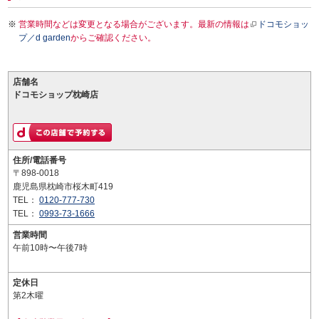
営業時間などは変更となる場合がございます。最新の情報は
ドコモショッ
プ／d garden
からご確認ください。
店舗名
ドコモショップ枕崎店
住所/電話番号
〒898-0018
鹿児島県枕崎市桜木町419
TEL：
0120-777-730
TEL：
0993-73-1666
営業時間
午前10時〜午後7時
定休日
第2木曜