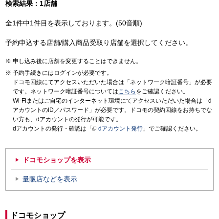
検索結果：1店舗
全1件中1件目を表示しております。(50音順)
予約申込する店舗/購入商品受取り店舗を選択してください。
申し込み後に店舗を変更することはできません。
予約手続きにはログインが必要です。
ドコモ回線にてアクセスいただいた場合は「ネットワーク暗証番号」が必要
です。ネットワーク暗証番号については
こちら
をご確認ください。
Wi-Fiまたはご自宅のインターネット環境にてアクセスいただいた場合は「d
アカウントのID／パスワード」が必要です。ドコモの契約回線をお持ちでな
い方も、dアカウントの発行が可能です。
dアカウントの発行・確認は「
dアカウント発行
」でご確認ください。
ドコモショップを表示
量販店などを表示
ドコモショップ