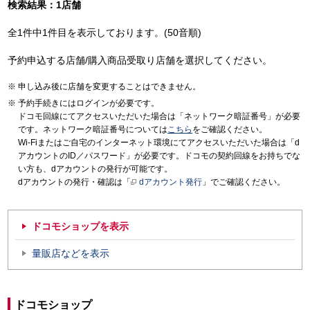
検索結果：1店舗
全1件中1件目を表示しております。(50音順)
予約申込する店舗/購入商品受取り店舗を選択してください。
申し込み後に店舗を変更することはできません。
予約手続きにはログインが必要です。
ドコモ回線にてアクセスいただいた場合は「ネットワーク暗証番号」が必要
です。ネットワーク暗証番号については
こちら
をご確認ください。
Wi-Fiまたはご自宅のインターネット環境にてアクセスいただいた場合は「d
アカウントのID／パスワード」が必要です。ドコモの契約回線をお持ちでな
い方も、dアカウントの発行が可能です。
dアカウントの発行・確認は「
dアカウント発行
」でご確認ください。
ドコモショップを表示
量販店などを表示
ドコモショップ