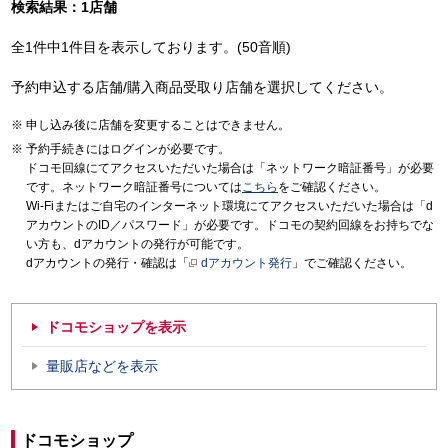
検索結果：1店舗
全1件中1件目を表示しております。(50音順)
予約申込する店舗/購入商品受取り店舗を選択してください。
申し込み後に店舗を変更することはできません。
予約手続きにはログインが必要です。
ドコモ回線にてアクセスいただいた場合は「ネットワーク暗証番号」が必要
です。ネットワーク暗証番号については
こちら
をご確認ください。
Wi-Fiまたはご自宅のインターネット環境にてアクセスいただいた場合は「d
アカウントのID／パスワード」が必要です。ドコモの契約回線をお持ちでな
い方も、dアカウントの発行が可能です。
dアカウントの発行・確認は「
dアカウント発行
」でご確認ください。
ドコモショップを表示
量販店などを表示
ドコモショップ