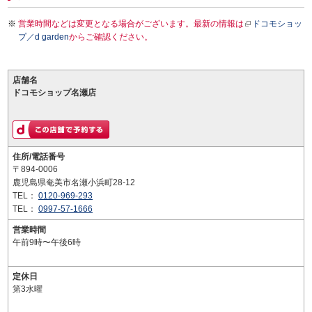
営業時間などは変更となる場合がございます。最新の情報は
ドコモショッ
プ／d garden
からご確認ください。
店舗名
ドコモショップ名瀬店
住所/電話番号
〒894-0006
鹿児島県奄美市名瀬小浜町28-12
TEL：
0120-969-293
TEL：
0997-57-1666
営業時間
午前9時〜午後6時
定休日
第3水曜