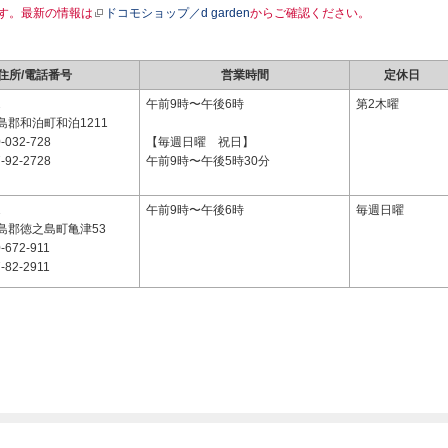
す。最新の情報は
ドコモショップ／d garden
からご確認ください。
住所/電話番号
営業時間
定休日
2
午前9時〜午後6時
第2木曜
島郡和泊町和泊1211
-032-728
【毎週日曜 祝日】
-92-2728
午前9時〜午後5時30分
1
午前9時〜午後6時
毎週日曜
島郡徳之島町亀津53
-672-911
-82-2911