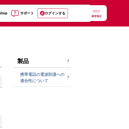
 Shop
サポート
ログインする
MENU
製品
携帯電話の電波防護への
適合性について