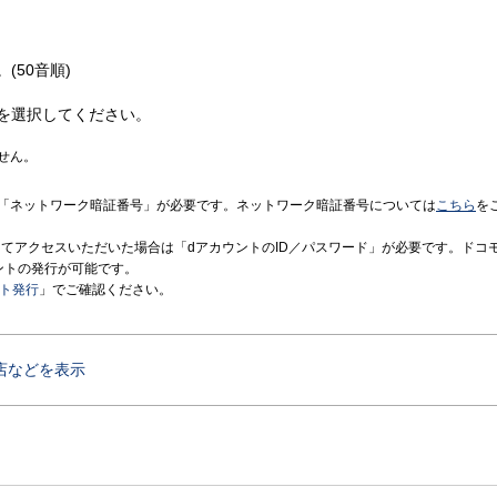
(50音順)
を選択してください。
せん。
「ネットワーク暗証番号」が必要です。ネットワーク暗証番号については
こちら
を
境にてアクセスいただいた場合は「dアカウントのID／パスワード」が必要です。ドコ
ントの発行が可能です。
ント発行
」でご確認ください。
店などを表示