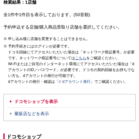
検索結果：1店舗
全1件中1件目を表示しております。(50音順)
予約申込する店舗/購入商品受取り店舗を選択してください。
申し込み後に店舗を変更することはできません。
予約手続きにはログインが必要です。
ドコモ回線にてアクセスいただいた場合は「ネットワーク暗証番号」が必要
です。ネットワーク暗証番号については
こちら
をご確認ください。
Wi-Fiまたはご自宅のインターネット環境にてアクセスいただいた場合は「d
アカウントのID／パスワード」が必要です。ドコモの契約回線をお持ちでな
い方も、dアカウントの発行が可能です。
dアカウントの発行・確認は「
dアカウント発行
」でご確認ください。
ドコモショップを表示
量販店などを表示
ドコモショップ