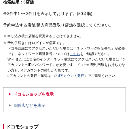
検索結果：3店舗
全3件中1 〜 3件目を表示しております。(50音順)
予約申込する店舗/購入商品受取り店舗を選択してください。
申し込み後に店舗を変更することはできません。
予約手続きにはログインが必要です。
ドコモ回線にてアクセスいただいた場合は「ネットワーク暗証番号」が必要
です。ネットワーク暗証番号については
こちら
をご確認ください。
Wi-Fiまたはご自宅のインターネット環境にてアクセスいただいた場合は「d
アカウントのID／パスワード」が必要です。ドコモの契約回線をお持ちでな
い方も、dアカウントの発行が可能です。
dアカウントの発行・確認は「
dアカウント発行
」でご確認ください。
ドコモショップを表示
量販店などを表示
ドコモショップ