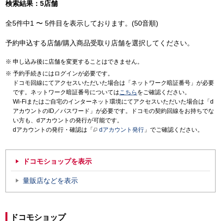
検索結果：5店舗
全5件中1 〜 5件目を表示しております。(50音順)
予約申込する店舗/購入商品受取り店舗を選択してください。
申し込み後に店舗を変更することはできません。
予約手続きにはログインが必要です。
ドコモ回線にてアクセスいただいた場合は「ネットワーク暗証番号」が必要
です。ネットワーク暗証番号については
こちら
をご確認ください。
Wi-Fiまたはご自宅のインターネット環境にてアクセスいただいた場合は「d
アカウントのID／パスワード」が必要です。ドコモの契約回線をお持ちでな
い方も、dアカウントの発行が可能です。
dアカウントの発行・確認は「
dアカウント発行
」でご確認ください。
ドコモショップを表示
量販店などを表示
ドコモショップ