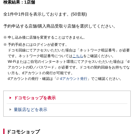
検索結果：1店舗
全1件中1件目を表示しております。(50音順)
予約申込する店舗/購入商品受取り店舗を選択してください。
申し込み後に店舗を変更することはできません。
予約手続きにはログインが必要です。
ドコモ回線にてアクセスいただいた場合は「ネットワーク暗証番号」が必要
です。ネットワーク暗証番号については
こちら
をご確認ください。
Wi-Fiまたはご自宅のインターネット環境にてアクセスいただいた場合は「d
アカウントのID／パスワード」が必要です。ドコモの契約回線をお持ちでな
い方も、dアカウントの発行が可能です。
dアカウントの発行・確認は「
dアカウント発行
」でご確認ください。
ドコモショップを表示
量販店などを表示
ドコモショップ