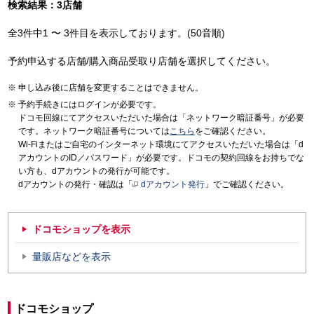
検索結果：3店舗
全3件中1 〜 3件目を表示しております。(50音順)
予約申込する店舗/購入商品受取り店舗を選択してください。
申し込み後に店舗を変更することはできません。
予約手続きにはログインが必要です。
ドコモ回線にてアクセスいただいた場合は「ネットワーク暗証番号」が必要
です。ネットワーク暗証番号については
こちら
をご確認ください。
Wi-Fiまたはご自宅のインターネット環境にてアクセスいただいた場合は「d
アカウントのID／パスワード」が必要です。ドコモの契約回線をお持ちでな
い方も、dアカウントの発行が可能です。
dアカウントの発行・確認は「
dアカウント発行
」でご確認ください。
ドコモショップを表示
量販店などを表示
ドコモショップ