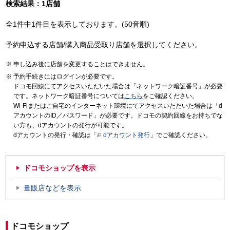
検索結果：1店舗
全1件中1件目を表示しております。(50音順)
予約申込する店舗/購入商品受取り店舗を選択してください。
申し込み後に店舗を変更することはできません。
予約手続きにはログインが必要です。
ドコモ回線にてアクセスいただいた場合は「ネットワーク暗証番号」が必要
です。ネットワーク暗証番号については
こちら
をご確認ください。
Wi-Fiまたはご自宅のインターネット環境にてアクセスいただいた場合は「d
アカウントのID／パスワード」が必要です。ドコモの契約回線をお持ちでな
い方も、dアカウントの発行が可能です。
dアカウントの発行・確認は「
dアカウント発行
」でご確認ください。
ドコモショップを表示
量販店などを表示
ドコモショップ