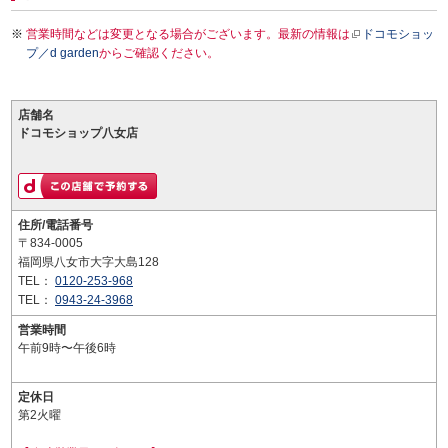
営業時間などは変更となる場合がございます。最新の情報は
ドコモショッ
プ／d garden
からご確認ください。
店舗名
ドコモショップ八女店
住所/電話番号
〒834-0005
福岡県八女市大字大島128
TEL：
0120-253-968
TEL：
0943-24-3968
営業時間
午前9時〜午後6時
定休日
第2火曜