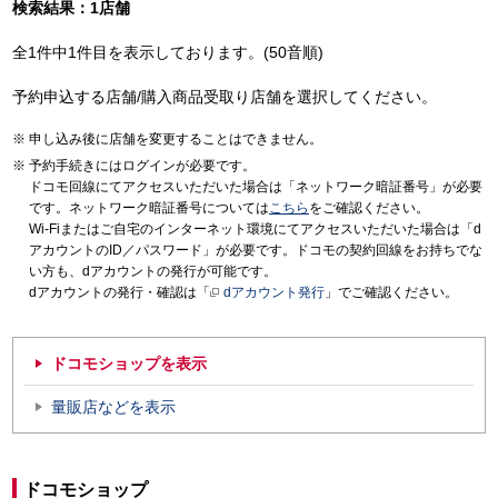
検索結果：1店舗
全1件中1件目を表示しております。(50音順)
予約申込する店舗/購入商品受取り店舗を選択してください。
申し込み後に店舗を変更することはできません。
予約手続きにはログインが必要です。
ドコモ回線にてアクセスいただいた場合は「ネットワーク暗証番号」が必要
です。ネットワーク暗証番号については
こちら
をご確認ください。
Wi-Fiまたはご自宅のインターネット環境にてアクセスいただいた場合は「d
アカウントのID／パスワード」が必要です。ドコモの契約回線をお持ちでな
い方も、dアカウントの発行が可能です。
dアカウントの発行・確認は「
dアカウント発行
」でご確認ください。
ドコモショップを表示
量販店などを表示
ドコモショップ