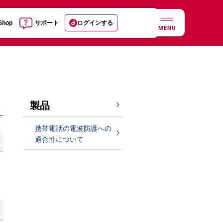
 Shop
サポート
ログインする
MENU
製品
携帯電話の電波防護への
適合性について