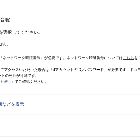
音順)
を選択してください。
せん。
「ネットワーク暗証番号」が必要です。ネットワーク暗証番号については
こちら
を
境にてアクセスいただいた場合は「dアカウントのID／パスワード」が必要です。ドコ
ントの発行が可能です。
ント発行
」でご確認ください。
店などを表示