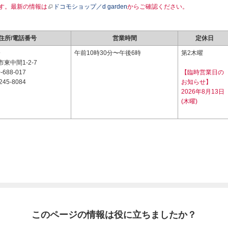
す。最新の情報は
ドコモショップ／d garden
からご確認ください。
住所/電話番号
営業時間
定休日
9
午前10時30分〜午後6時
第2木曜
東中間1-2-7
-688-017
【臨時営業日の
245-8084
お知らせ】
2026年8月13日
(木曜)
このページの情報は役に立ちましたか？