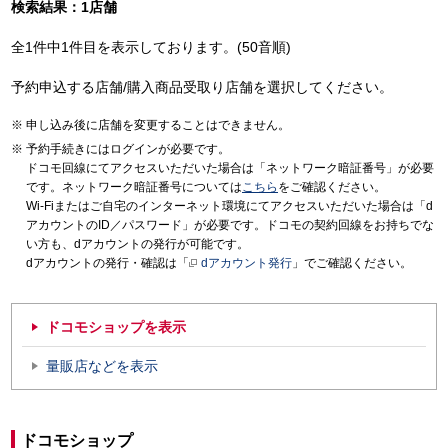
検索結果：1店舗
全1件中1件目を表示しております。(50音順)
予約申込する店舗/購入商品受取り店舗を選択してください。
申し込み後に店舗を変更することはできません。
予約手続きにはログインが必要です。
ドコモ回線にてアクセスいただいた場合は「ネットワーク暗証番号」が必要
です。ネットワーク暗証番号については
こちら
をご確認ください。
Wi-Fiまたはご自宅のインターネット環境にてアクセスいただいた場合は「d
アカウントのID／パスワード」が必要です。ドコモの契約回線をお持ちでな
い方も、dアカウントの発行が可能です。
dアカウントの発行・確認は「
dアカウント発行
」でご確認ください。
ドコモショップを表示
量販店などを表示
ドコモショップ