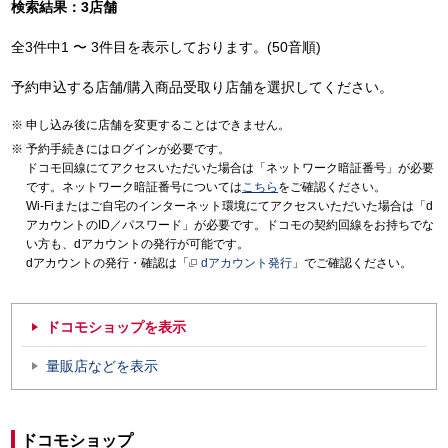
検索結果：3店舗
全3件中1 〜 3件目を表示しております。(50音順)
予約申込する店舗/購入商品受取り店舗を選択してください。
申し込み後に店舗を変更することはできません。
予約手続きにはログインが必要です。
ドコモ回線にてアクセスいただいた場合は「ネットワーク暗証番号」が必要
です。ネットワーク暗証番号については
こちら
をご確認ください。
Wi-Fiまたはご自宅のインターネット環境にてアクセスいただいた場合は「d
アカウントのID／パスワード」が必要です。ドコモの契約回線をお持ちでな
い方も、dアカウントの発行が可能です。
dアカウントの発行・確認は「
dアカウント発行
」でご確認ください。
ドコモショップを表示
量販店などを表示
ドコモショップ