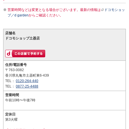
営業時間などは変更となる場合がございます。最新の情報は
ドコモショッ
プ／d garden
からご確認ください。
店舗名
ドコモショップ土器店
住所/電話番号
〒763-0082
香川県丸亀市土器町東6-439
TEL：
0120-264-440
TEL：
0877-25-4488
営業時間
午前10時〜午後7時
定休日
第3火曜