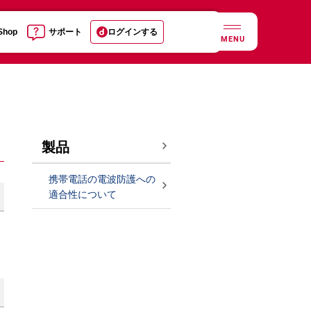
 Shop
サポート
ログインする
MENU
製品
携帯電話の電波防護への
適合性について