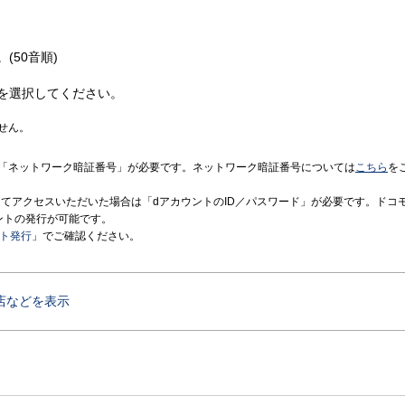
(50音順)
を選択してください。
せん。
「ネットワーク暗証番号」が必要です。ネットワーク暗証番号については
こちら
を
境にてアクセスいただいた場合は「dアカウントのID／パスワード」が必要です。ドコ
ントの発行が可能です。
ント発行
」でご確認ください。
店などを表示