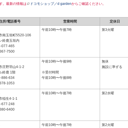
す。最新の情報は
ドコモショップ／d garden
からご確認ください。
住所/電話番号
営業時間
定休日
6
午前10時〜午後7時
第3火曜
南玉垣町5520-106
ン鈴鹿玉垣内
-077-465
367-7500
4
午前10時〜午後9時
無休
庄野羽山4-1-2
施設に準ずる
ル鈴鹿 1階
※受付時間
-886-634
午前10時〜午後8時
378-1053
5
午前10時〜午後7時
第2水曜
稲生4-1-1
-677-248
380-6400
1
午前10時〜午後7時
第2火曜