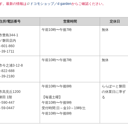
す。最新の情報は
ドコモショップ／d garden
からご確認ください。
住所/電話番号
営業時間
定休日
7
午前10時〜午後7時
無休
豊島344-1
ノ磐田店内
-601-860
-39-1711
1
午前10時〜午後7時
無休
今之浦3-12-8
-822-688
-39-2180
1
午前10時〜午後8時
ららぽーと磐田
高見丘1200
の休業日に準ず
田 1階
【毎週土曜】
る
-590-447
午前10時〜午後9時
-59-0447
受付時間:日～金10～19時/土
午前10時〜午後8時