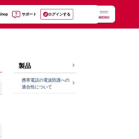
 Shop
サポート
ログインする
MENU
製品
携帯電話の電波防護への
適合性について