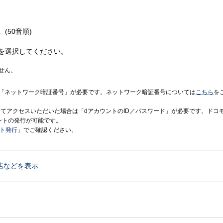
(50音順)
を選択してください。
せん。
「ネットワーク暗証番号」が必要です。ネットワーク暗証番号については
こちら
を
境にてアクセスいただいた場合は「dアカウントのID／パスワード」が必要です。ドコ
ントの発行が可能です。
ント発行
」でご確認ください。
店などを表示