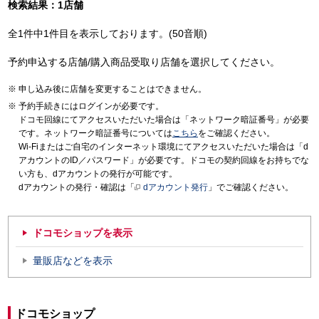
検索結果：1店舗
全1件中1件目を表示しております。(50音順)
予約申込する店舗/購入商品受取り店舗を選択してください。
申し込み後に店舗を変更することはできません。
予約手続きにはログインが必要です。
ドコモ回線にてアクセスいただいた場合は「ネットワーク暗証番号」が必要
です。ネットワーク暗証番号については
こちら
をご確認ください。
Wi-Fiまたはご自宅のインターネット環境にてアクセスいただいた場合は「d
アカウントのID／パスワード」が必要です。ドコモの契約回線をお持ちでな
い方も、dアカウントの発行が可能です。
dアカウントの発行・確認は「
dアカウント発行
」でご確認ください。
ドコモショップを表示
量販店などを表示
ドコモショップ