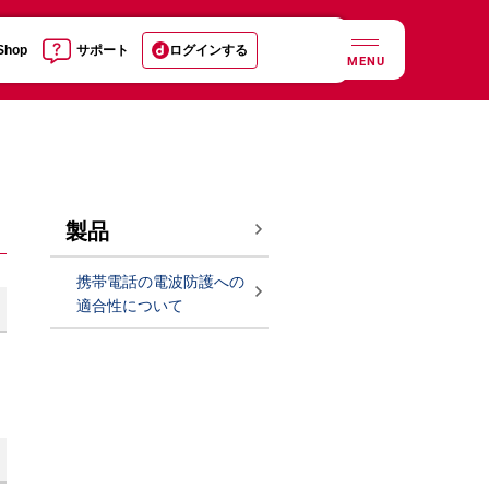
 Shop
サポート
ログインする
MENU
製品
携帯電話の電波防護への
適合性について