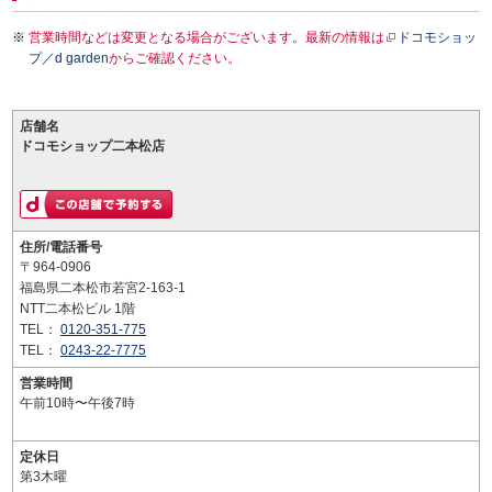
営業時間などは変更となる場合がございます。最新の情報は
ドコモショッ
プ／d garden
からご確認ください。
店舗名
ドコモショップ二本松店
住所/電話番号
〒964-0906
福島県二本松市若宮2-163-1
NTT二本松ビル 1階
TEL：
0120-351-775
TEL：
0243-22-7775
営業時間
午前10時〜午後7時
定休日
第3木曜