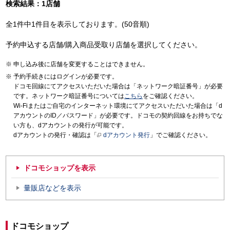
検索結果：1店舗
全1件中1件目を表示しております。(50音順)
予約申込する店舗/購入商品受取り店舗を選択してください。
申し込み後に店舗を変更することはできません。
予約手続きにはログインが必要です。
ドコモ回線にてアクセスいただいた場合は「ネットワーク暗証番号」が必要
です。ネットワーク暗証番号については
こちら
をご確認ください。
Wi-Fiまたはご自宅のインターネット環境にてアクセスいただいた場合は「d
アカウントのID／パスワード」が必要です。ドコモの契約回線をお持ちでな
い方も、dアカウントの発行が可能です。
dアカウントの発行・確認は「
dアカウント発行
」でご確認ください。
ドコモショップを表示
量販店などを表示
ドコモショップ