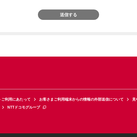
送信する
トご利用にあたって
お客さまご利用端末からの情報の外部送信について
見
NTTドコモグループ