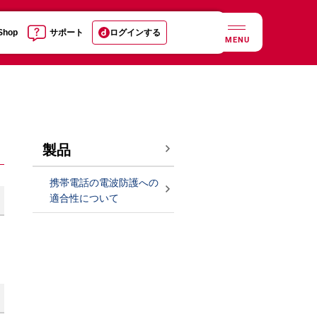
 Shop
サポート
ログインする
MENU
製品
携帯電話の電波防護への
適合性について