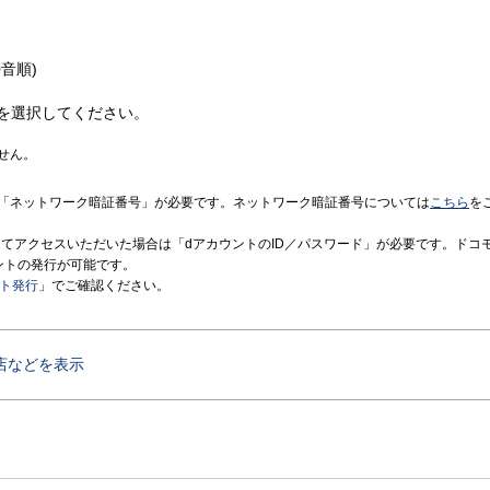
音順)
を選択してください。
せん。
「ネットワーク暗証番号」が必要です。ネットワーク暗証番号については
こちら
を
境にてアクセスいただいた場合は「dアカウントのID／パスワード」が必要です。ドコ
ントの発行が可能です。
ント発行
」でご確認ください。
店などを表示