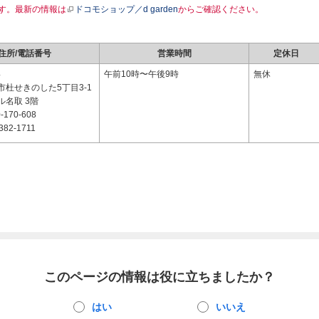
す。最新の情報は
ドコモショップ／d garden
からご確認ください。
住所/電話番号
営業時間
定休日
4
午前10時〜午後9時
無休
市杜せきのした5丁目3-1
ル名取 3階
-170-608
382-1711
このページの情報は役に立ちましたか？
はい
いいえ