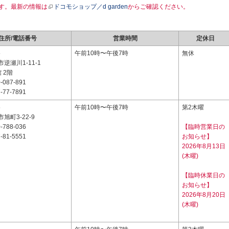
す。最新の情報は
ドコモショップ／d garden
からご確認ください。
住所/電話番号
営業時間
定休日
5
午前10時〜午後7時
無休
逆瀬川1-11-1
 2階
-087-891
-77-7891
5
午前10時〜午後7時
第2木曜
旭町3-22-9
-788-036
【臨時営業日の
-81-5551
お知らせ】
2026年8月13日
(木曜)
【臨時休業日の
お知らせ】
2026年8月20日
(木曜)