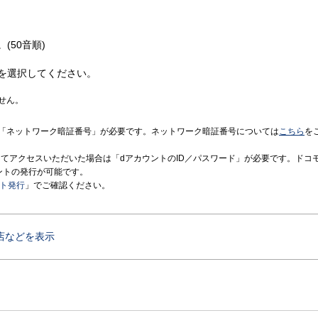
(50音順)
を選択してください。
せん。
「ネットワーク暗証番号」が必要です。ネットワーク暗証番号については
こちら
を
境にてアクセスいただいた場合は「dアカウントのID／パスワード」が必要です。ドコ
ントの発行が可能です。
ント発行
」でご確認ください。
店などを表示