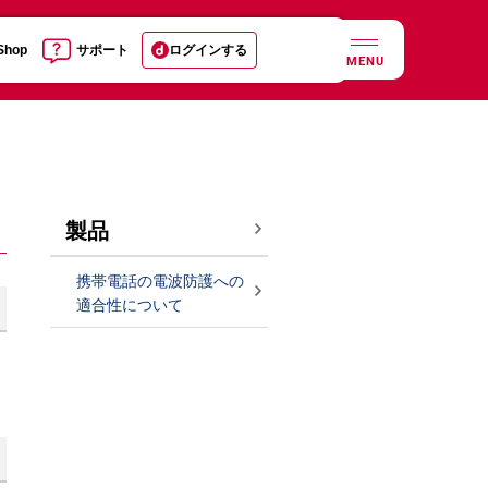
 Shop
サポート
ログインする
MENU
製品
携帯電話の電波防護への
適合性について