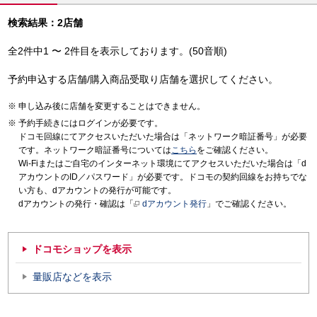
検索結果：2店舗
全2件中1 〜 2件目を表示しております。(50音順)
予約申込する店舗/購入商品受取り店舗を選択してください。
申し込み後に店舗を変更することはできません。
予約手続きにはログインが必要です。
ドコモ回線にてアクセスいただいた場合は「ネットワーク暗証番号」が必要
です。ネットワーク暗証番号については
こちら
をご確認ください。
Wi-Fiまたはご自宅のインターネット環境にてアクセスいただいた場合は「d
アカウントのID／パスワード」が必要です。ドコモの契約回線をお持ちでな
い方も、dアカウントの発行が可能です。
dアカウントの発行・確認は「
dアカウント発行
」でご確認ください。
ドコモショップを表示
量販店などを表示