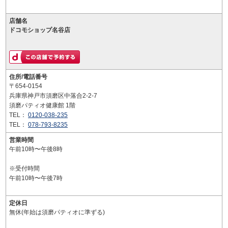
店舗名
ドコモショップ名谷店
住所/電話番号
〒654-0154
兵庫県神戸市須磨区中落合2-2-7
須磨パティオ健康館 1階
TEL：
0120-038-235
TEL：
078-793-8235
営業時間
午前10時〜午後8時
※受付時間
午前10時〜午後7時
定休日
無休(年始は須磨パティオに準ずる)