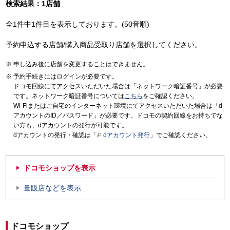
検索結果：1店舗
全1件中1件目を表示しております。(50音順)
予約申込する店舗/購入商品受取り店舗を選択してください。
申し込み後に店舗を変更することはできません。
予約手続きにはログインが必要です。
ドコモ回線にてアクセスいただいた場合は「ネットワーク暗証番号」が必要
です。ネットワーク暗証番号については
こちら
をご確認ください。
Wi-Fiまたはご自宅のインターネット環境にてアクセスいただいた場合は「d
アカウントのID／パスワード」が必要です。ドコモの契約回線をお持ちでな
い方も、dアカウントの発行が可能です。
dアカウントの発行・確認は「
dアカウント発行
」でご確認ください。
ドコモショップを表示
量販店などを表示
ドコモショップ