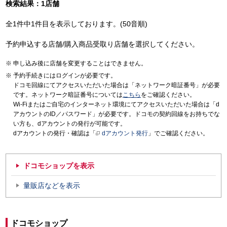
検索結果：1店舗
全1件中1件目を表示しております。(50音順)
予約申込する店舗/購入商品受取り店舗を選択してください。
申し込み後に店舗を変更することはできません。
予約手続きにはログインが必要です。
ドコモ回線にてアクセスいただいた場合は「ネットワーク暗証番号」が必要
です。ネットワーク暗証番号については
こちら
をご確認ください。
Wi-Fiまたはご自宅のインターネット環境にてアクセスいただいた場合は「d
アカウントのID／パスワード」が必要です。ドコモの契約回線をお持ちでな
い方も、dアカウントの発行が可能です。
dアカウントの発行・確認は「
dアカウント発行
」でご確認ください。
ドコモショップを表示
量販店などを表示
ドコモショップ