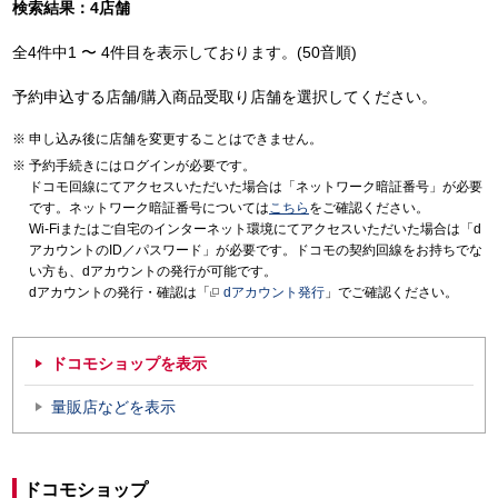
検索結果：4店舗
全4件中1 〜 4件目を表示しております。(50音順)
予約申込する店舗/購入商品受取り店舗を選択してください。
申し込み後に店舗を変更することはできません。
予約手続きにはログインが必要です。
ドコモ回線にてアクセスいただいた場合は「ネットワーク暗証番号」が必要
です。ネットワーク暗証番号については
こちら
をご確認ください。
Wi-Fiまたはご自宅のインターネット環境にてアクセスいただいた場合は「d
アカウントのID／パスワード」が必要です。ドコモの契約回線をお持ちでな
い方も、dアカウントの発行が可能です。
dアカウントの発行・確認は「
dアカウント発行
」でご確認ください。
ドコモショップを表示
量販店などを表示
ドコモショップ