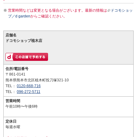
営業時間などは変更となる場合がございます。最新の情報は
ドコモショッ
プ／d garden
からご確認ください。
店舗名
ドコモショップ植木店
住所/電話番号
〒861-0141
熊本県熊本市北区植木町投刀塚321-10
TEL：
0120-668-716
TEL：
096-272-5711
営業時間
午前10時〜午後6時
定休日
毎週水曜