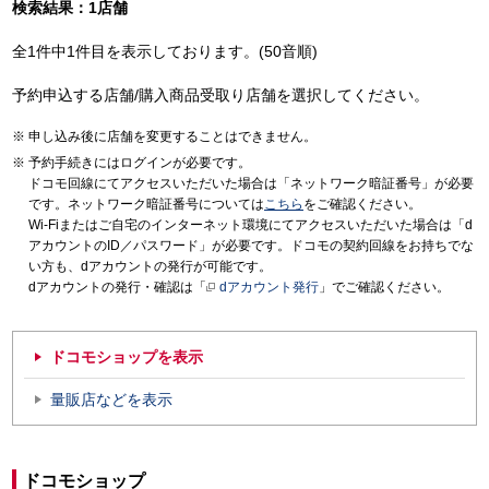
検索結果：1店舗
全1件中1件目を表示しております。(50音順)
予約申込する店舗/購入商品受取り店舗を選択してください。
申し込み後に店舗を変更することはできません。
予約手続きにはログインが必要です。
ドコモ回線にてアクセスいただいた場合は「ネットワーク暗証番号」が必要
です。ネットワーク暗証番号については
こちら
をご確認ください。
Wi-Fiまたはご自宅のインターネット環境にてアクセスいただいた場合は「d
アカウントのID／パスワード」が必要です。ドコモの契約回線をお持ちでな
い方も、dアカウントの発行が可能です。
dアカウントの発行・確認は「
dアカウント発行
」でご確認ください。
ドコモショップを表示
量販店などを表示
ドコモショップ