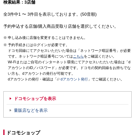
検索結果：3店舗
全3件中1 〜 3件目を表示しております。(50音順)
予約申込する店舗/購入商品受取り店舗を選択してください。
申し込み後に店舗を変更することはできません。
予約手続きにはログインが必要です。
ドコモ回線にてアクセスいただいた場合は「ネットワーク暗証番号」が必要
です。ネットワーク暗証番号については
こちら
をご確認ください。
Wi-Fiまたはご自宅のインターネット環境にてアクセスいただいた場合は「d
アカウントのID／パスワード」が必要です。ドコモの契約回線をお持ちでな
い方も、dアカウントの発行が可能です。
dアカウントの発行・確認は「
dアカウント発行
」でご確認ください。
ドコモショップを表示
量販店などを表示
ドコモショップ