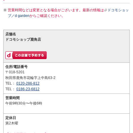
営業時間などは変更となる場合がございます。最新の情報は
ドコモショッ
プ／d garden
からご確認ください。
店舗名
ドコモショップ鹿角店
住所/電話番号
〒018-5201
秋田県鹿角市花輪字上中島63-2
TEL：
0120-286-812
TEL：
0186-23-6812
営業時間
午前9時30分〜午後6時
定休日
第2木曜