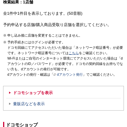
検索結果：1店舗
全1件中1件目を表示しております。(50音順)
予約申込する店舗/購入商品受取り店舗を選択してください。
申し込み後に店舗を変更することはできません。
予約手続きにはログインが必要です。
ドコモ回線にてアクセスいただいた場合は「ネットワーク暗証番号」が必要
です。ネットワーク暗証番号については
こちら
をご確認ください。
Wi-Fiまたはご自宅のインターネット環境にてアクセスいただいた場合は「d
アカウントのID／パスワード」が必要です。ドコモの契約回線をお持ちでな
い方も、dアカウントの発行が可能です。
dアカウントの発行・確認は「
dアカウント発行
」でご確認ください。
ドコモショップを表示
量販店などを表示
ドコモショップ