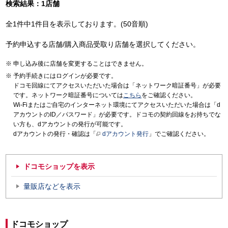
検索結果：1店舗
全1件中1件目を表示しております。(50音順)
予約申込する店舗/購入商品受取り店舗を選択してください。
申し込み後に店舗を変更することはできません。
予約手続きにはログインが必要です。
ドコモ回線にてアクセスいただいた場合は「ネットワーク暗証番号」が必要
です。ネットワーク暗証番号については
こちら
をご確認ください。
Wi-Fiまたはご自宅のインターネット環境にてアクセスいただいた場合は「d
アカウントのID／パスワード」が必要です。ドコモの契約回線をお持ちでな
い方も、dアカウントの発行が可能です。
dアカウントの発行・確認は「
dアカウント発行
」でご確認ください。
ドコモショップを表示
量販店などを表示
ドコモショップ