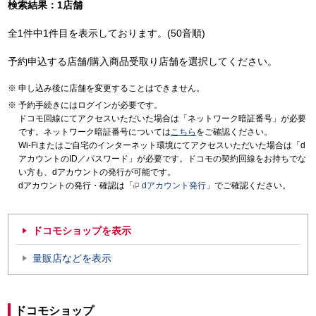
検索結果：1店舗
全1件中1件目を表示しております。(50音順)
予約申込する店舗/購入商品受取り店舗を選択してください。
申し込み後に店舗を変更することはできません。
予約手続きにはログインが必要です。
ドコモ回線にてアクセスいただいた場合は「ネットワーク暗証番号」が必要
です。ネットワーク暗証番号については
こちら
をご確認ください。
Wi-Fiまたはご自宅のインターネット環境にてアクセスいただいた場合は「d
アカウントのID／パスワード」が必要です。ドコモの契約回線をお持ちでな
い方も、dアカウントの発行が可能です。
dアカウントの発行・確認は「
dアカウント発行
」でご確認ください。
ドコモショップを表示
量販店などを表示
ドコモショップ