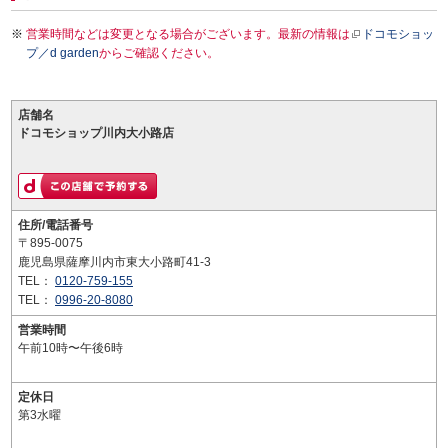
営業時間などは変更となる場合がございます。最新の情報は
ドコモショッ
プ／d garden
からご確認ください。
店舗名
ドコモショップ川内大小路店
住所/電話番号
〒895-0075
鹿児島県薩摩川内市東大小路町41-3
TEL：
0120-759-155
TEL：
0996-20-8080
営業時間
午前10時〜午後6時
定休日
第3水曜