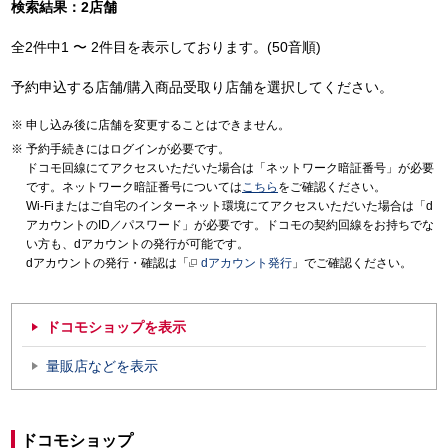
検索結果：2店舗
全2件中1 〜 2件目を表示しております。(50音順)
予約申込する店舗/購入商品受取り店舗を選択してください。
申し込み後に店舗を変更することはできません。
予約手続きにはログインが必要です。
ドコモ回線にてアクセスいただいた場合は「ネットワーク暗証番号」が必要
です。ネットワーク暗証番号については
こちら
をご確認ください。
Wi-Fiまたはご自宅のインターネット環境にてアクセスいただいた場合は「d
アカウントのID／パスワード」が必要です。ドコモの契約回線をお持ちでな
い方も、dアカウントの発行が可能です。
dアカウントの発行・確認は「
dアカウント発行
」でご確認ください。
ドコモショップを表示
量販店などを表示
ドコモショップ