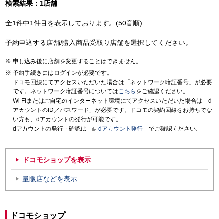
検索結果：1店舗
全1件中1件目を表示しております。(50音順)
予約申込する店舗/購入商品受取り店舗を選択してください。
申し込み後に店舗を変更することはできません。
予約手続きにはログインが必要です。
ドコモ回線にてアクセスいただいた場合は「ネットワーク暗証番号」が必要
です。ネットワーク暗証番号については
こちら
をご確認ください。
Wi-Fiまたはご自宅のインターネット環境にてアクセスいただいた場合は「d
アカウントのID／パスワード」が必要です。ドコモの契約回線をお持ちでな
い方も、dアカウントの発行が可能です。
dアカウントの発行・確認は「
dアカウント発行
」でご確認ください。
ドコモショップを表示
量販店などを表示
ドコモショップ