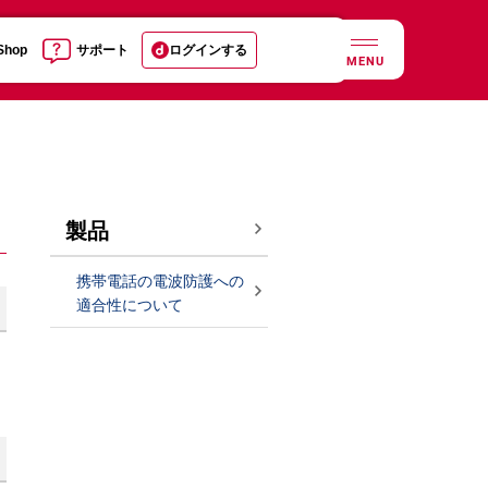
 Shop
サポート
ログインする
MENU
製品
携帯電話の電波防護への
適合性について