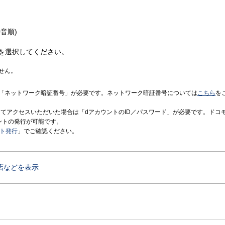
音順)
を選択してください。
せん。
「ネットワーク暗証番号」が必要です。ネットワーク暗証番号については
こちら
を
境にてアクセスいただいた場合は「dアカウントのID／パスワード」が必要です。ドコ
ントの発行が可能です。
ント発行
」でご確認ください。
店などを表示