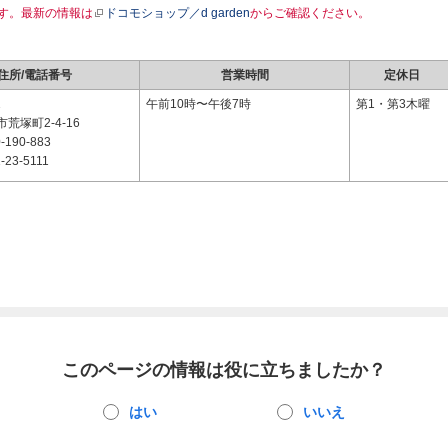
す。最新の情報は
ドコモショップ／d garden
からご確認ください。
住所/電話番号
営業時間
定休日
1
午前10時〜午後7時
第1・第3木曜
荒塚町2-4-16
-190-883
-23-5111
このページの情報は役に立ちましたか？
はい
いいえ