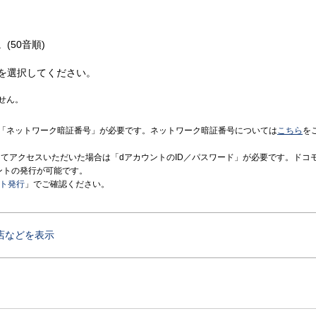
(50音順)
を選択してください。
せん。
「ネットワーク暗証番号」が必要です。ネットワーク暗証番号については
こちら
を
境にてアクセスいただいた場合は「dアカウントのID／パスワード」が必要です。ドコ
ントの発行が可能です。
ント発行
」でご確認ください。
店などを表示