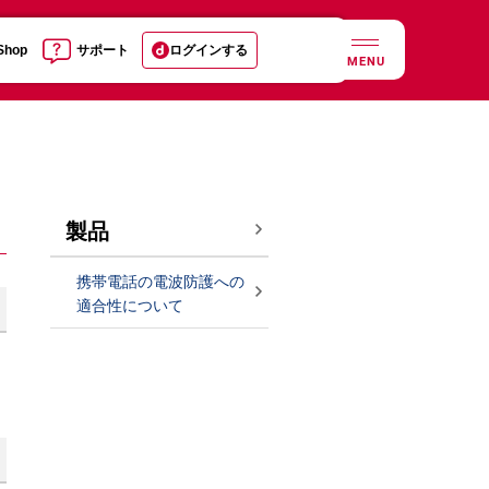
 Shop
サポート
ログインする
MENU
製品
携帯電話の電波防護への
適合性について