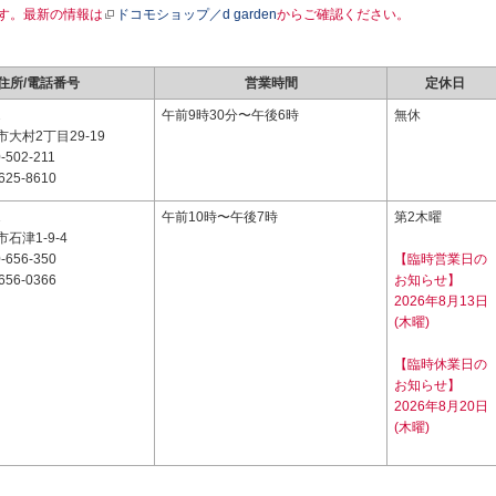
す。最新の情報は
ドコモショップ／d garden
からご確認ください。
住所/電話番号
営業時間
定休日
2
午前9時30分〜午後6時
無休
大村2丁目29-19
-502-211
625-8610
1
午前10時〜午後7時
第2木曜
石津1-9-4
-656-350
【臨時営業日の
656-0366
お知らせ】
2026年8月13日
(木曜)
【臨時休業日の
お知らせ】
2026年8月20日
(木曜)